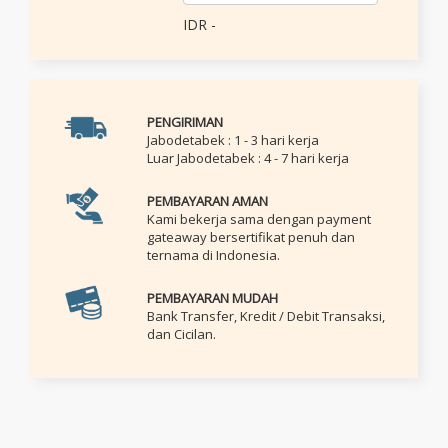
IDR
-
PENGIRIMAN
Jabodetabek : 1 - 3 hari kerja
Luar Jabodetabek : 4 - 7 hari kerja
PEMBAYARAN AMAN
Kami bekerja sama dengan payment
gateaway bersertifikat penuh dan
ternama di Indonesia.
PEMBAYARAN MUDAH
Bank Transfer, Kredit / Debit Transaksi,
dan Cicilan.