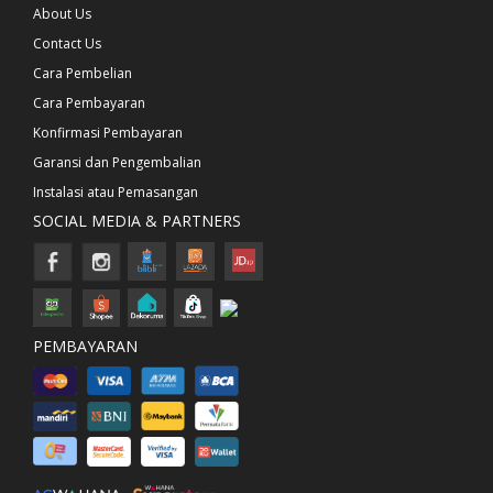
About Us
Contact Us
Cara Pembelian
Cara Pembayaran
Konfirmasi Pembayaran
Garansi dan Pengembalian
Instalasi atau Pemasangan
SOCIAL MEDIA & PARTNERS
PEMBAYARAN